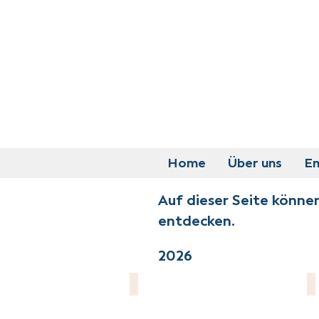
Home
Über uns
E
Auf dieser Seite könne
entdecken.
2026
Lebenshilfe Harzkreis-Quedlinburg e
K