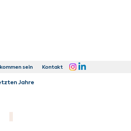
lkommen sein
Kontakt
etzten Jahre
KulturKonsum e. V.