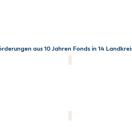
örderungen aus 10 Jahren Fonds in 14 Landkrei
aBeg e.V.
Initiative Picknick, Plausch u
KJR Mansfeld-Südharz
Otto pflanzt e.V.