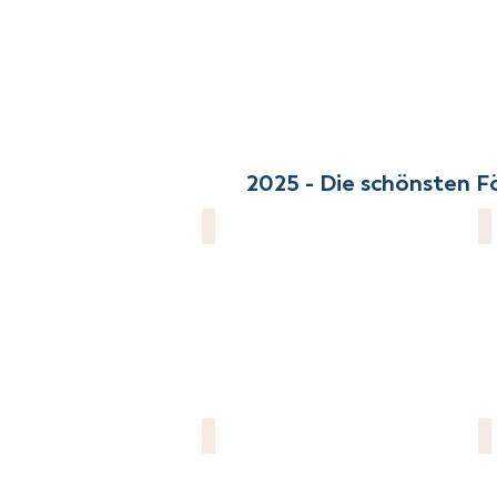
2025 - Die schönsten F
Imkerverein Wittenberg e.V.
F
KuKuBi e.V.
K