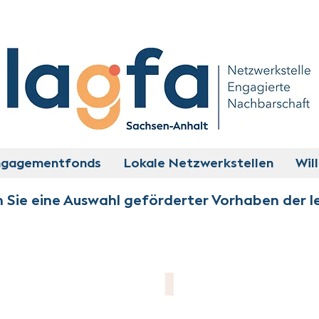
ngagementfonds
Lokale Netzwerkstellen
Wil
n Sie eine Auswahl geförderter Vorhaben der l
. V.
reativzirkel Petersberg
Initiative Waldfreude