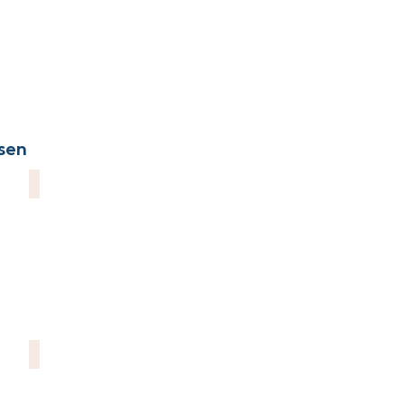
sen
nd Tausch
Werk + Wiese e.V.
Jugendclub Tucheim