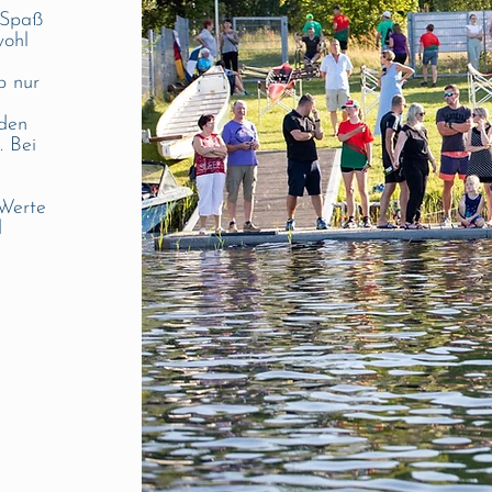
 Spaß
wohl
b nur
den
. Bei
 Werte
d