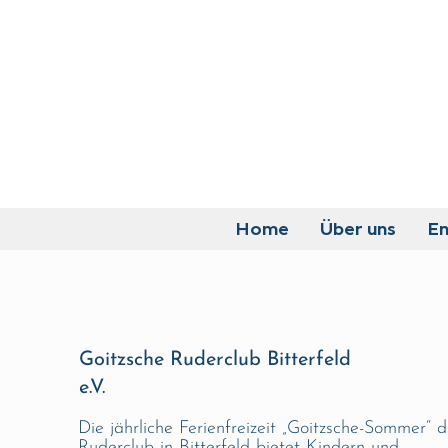
Home
Über uns
E
Goitzsche Ruderclub Bitterfeld
e.V.
Die jährliche Ferienfreizeit „Goitzsche-Sommer“ 
Ruderclub in Bitterfeld bietet Kindern und