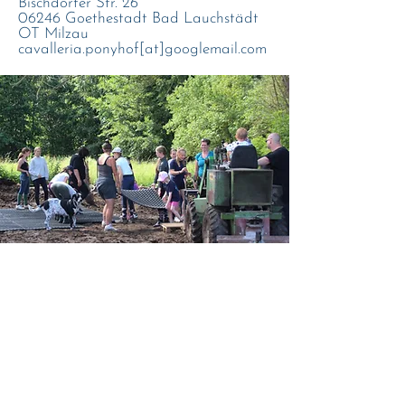
Bischdorfer Str. 26
06246 Goethestadt Bad Lauchstädt
OT Milzau
cavalleria.ponyhof[at]googlemail.com
LAGFA Sachsen-Anhalt e.V.
Rathausstraße 13
06108 Halle (Saale)