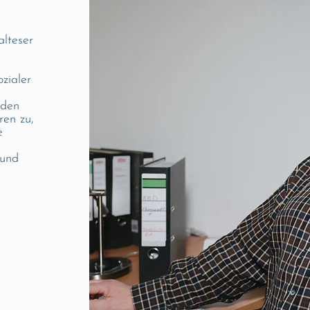
lteser
zialer
nden
ren zu,
e
e
 und