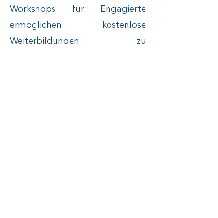
Workshops für Engagierte
ermöglichen kostenlose
Weiterbildungen zu
unterschiedlichen Themen. Für
Ehrenamtliche relevante
Sachverhalte wie
"Handlungsstrategien bei der
Sprachmittlung" werden durch
theoretisches Wissen und
praktische Übungen anschaulich
vermittelt.
Wer engagiert sich vor Ort?