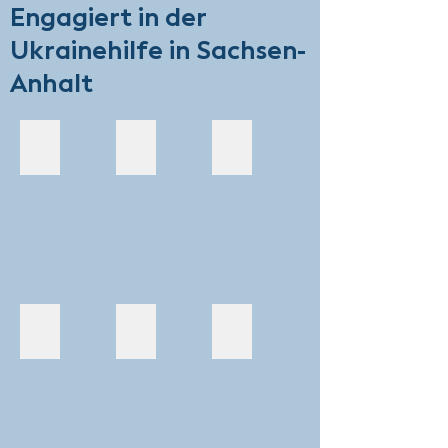
Engagiert in der
Ukrainehilfe in Sachsen-
Anhalt
Hilka Zweig e. V.
Convoi of Hope
Förderverein der Deutschen aus Russl
Ukrainehilfe Halle e.V.
Ukrainehilfe Egeln
Deutsch-ukrainische Vereinigung Sach