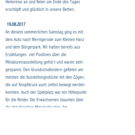
Heimreise an und fielen am Ende des Tages 
erschöpft und glücklich in unsere Betten.
19.08.2017
An diesem sommerlichen Samstag ging es mit 
dem Auto nach Wernigerode zum Kleinen Harz 
und dem Bürgerpark. Wir hatten bereits aus 
Erzählungen  viel Positives über die 
Miniaturenausstellung gehört und waren sehr 
gespannt. Den Grundschulkindern gefielen am 
meisten die Ausstellungsstücke mit den Zügen, 
die auf Knopfdruck auch selbst bewegt werden 
konnten. Auch der Spielplatz war ein Höhepunkt 
für die Kinder. Die Erwachsenen staunten über 
die detailreichen Miniaturbauten. Am 
spannendsten waren die Gebäude, die wir  schon 
in natura in Quedlinburg oder Halberstadt 
gesehen hatte. Den Abschluss bildete ein Besuch 